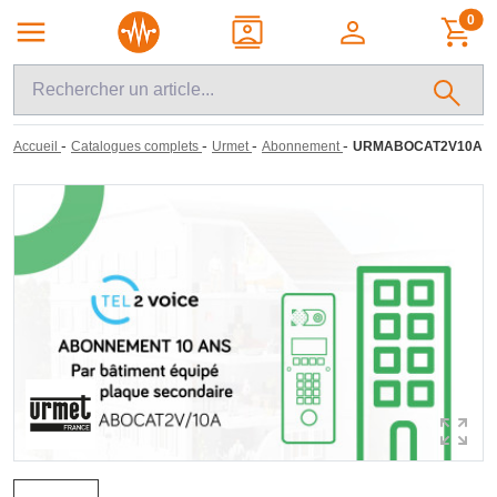
0
-
-
-
-
Accueil
Catalogues complets
Urmet
Abonnement
URMABOCAT2V10A