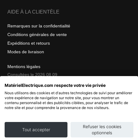
AIDE À LA CLIENTÈLE
Remarques sur la confidentialité
Conditions générales de vente
Expéditions et retours
Modes de livraison
Mentions légales
Consultées le 2026 08 09
MatérielElectrique.com respecte votre vie privée
Nous utilisons des cookies et d'autres technologies de suivi pour améliorer
COPYRIGHT
votre expérience de navigation sur notre site, pour vous montrer un
contenu personnalisé et des publicités ciblées, pour analyser le trafic de
notre site et pour comprendre la provenance de nos visiteurs.
© 2007 - 2026 Nimbanet
SAS au capital de 20 000 EUR
RCS Pontoise 484.801.741
Refuser les cookies
Tout accepter
optionnels