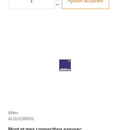
Ajouter au panier
Aldes
ALD11199032
Mont et mes connectbox easyvec