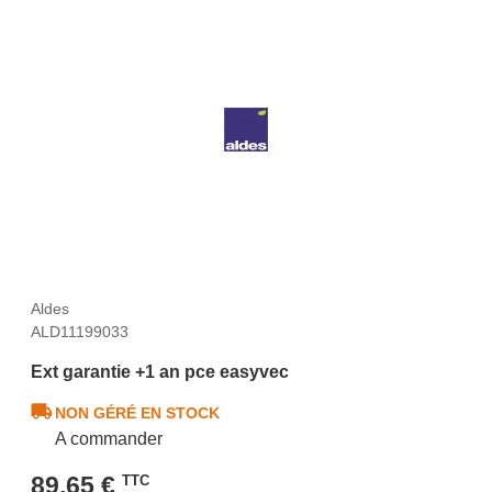
Aldes
ALD11199033
Ext garantie +1 an pce easyvec
NON GÉRÉ EN STOCK
A commander
89,65 €
TTC