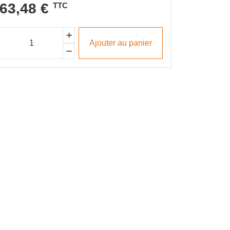
63,48 €
21,9
TTC
Ajouter au panier