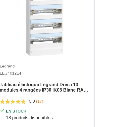
Legrand
Legrand
LEG401214
LEG40121
Tableau électrique Legrand Drivia 13
Tableau 
modules 4 rangées IP30 IK05 Blanc RAL
modules -
9003
RAL 900
5,0
(17)
EN STOCK
EN S
18 produits disponibles
135 pr