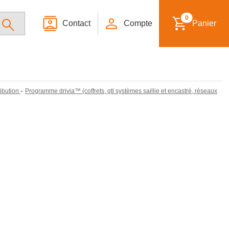
0
Contact
Compte
Panier
-
ribution
Programme drivia™ (coffrets, gtl systèmes saillie et encastré, réseaux