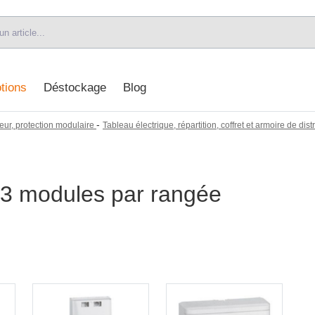
tions
Déstockage
Blog
-
eur, protection modulaire
Tableau électrique, répartition, coffret et armoire de dist
 13 modules par rangée