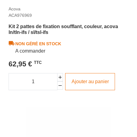
Acova
ACA976969
Kit 2 pattes de fixation soufflant, couleur, acova
ln/tln-ifs / sl/tsl-ifs
NON GÉRÉ EN STOCK
A commander
62,95 €
TTC
Ajouter au panier