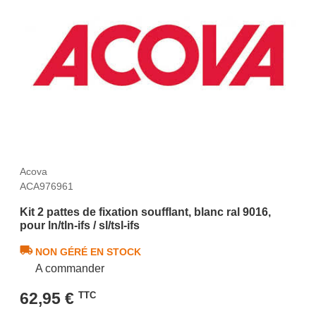
Acova
ACA976961
Kit 2 pattes de fixation soufflant, blanc ral 9016,
pour ln/tln-ifs / sl/tsl-ifs
NON GÉRÉ EN STOCK
A commander
62,95 €
TTC