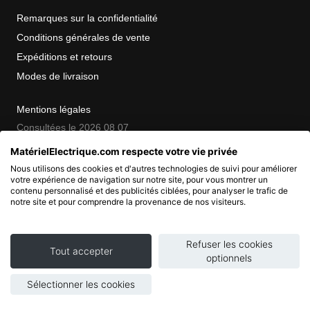
Remarques sur la confidentialité
Conditions générales de vente
Expéditions et retours
Modes de livraison
Mentions légales
Consultées le 2026 08 07
MatérielElectrique.com respecte votre vie privée
Nous utilisons des cookies et d'autres technologies de suivi pour améliorer
COPYRIGHT
votre expérience de navigation sur notre site, pour vous montrer un
contenu personnalisé et des publicités ciblées, pour analyser le trafic de
notre site et pour comprendre la provenance de nos visiteurs.
© 2007 - 2026 Nimbanet
SAS au capital de 20 000 EUR
RCS Pontoise 484.801.741
Refuser les cookies
Tout accepter
optionnels
Sélectionner les cookies