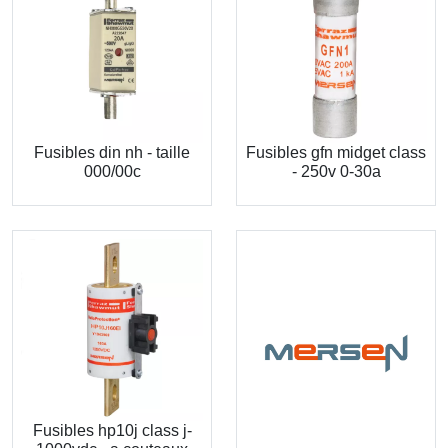
Fusibles din nh - taille
Fusibles gfn midget class
000/00c
- 250v 0-30a
Fusibles hp10j class j-