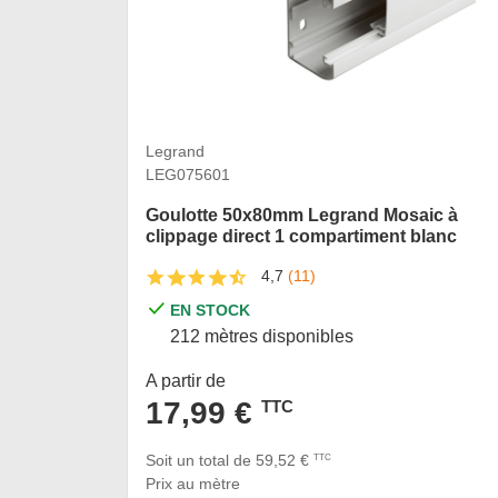
Legrand
LEG075601
Goulotte 50x80mm Legrand Mosaic à
clippage direct 1 compartiment blanc
4,7
(11)
EN STOCK
212 mètres disponibles
A partir de
17,99 €
TTC
Soit un total de 59,52 €
TTC
Prix au mètre