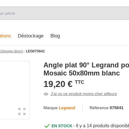
tions
Déstockage
Blog
-
clippage direct
LEG075641
Angle plat 90° Legrand po
Mosaic 50x80mm blanc
19,20 €
TTC
J'ai vu ce produit moins cher ailleurs
Marque
Legrand
Référence
075641
- Il y a 14 produits dispon
EN STOCK