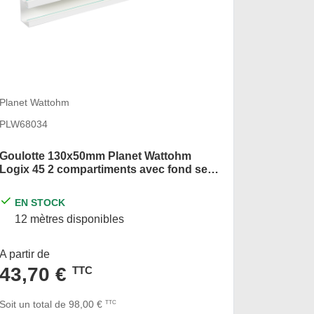
Planet Wa
Planet Wattohm
PLW6803
PLW68034
Goulott
Goulotte 130x50mm Planet Wattohm
45 1 com
Logix 45 2 compartiments avec fond seul
artic
blanc artic
EN STOCK
EN S
12 mètres disponibles
24 mèt
A partir de
A partir d
43,70 €
TTC
26,8
Soit un total de 98,00 €
TTC
Soit un to