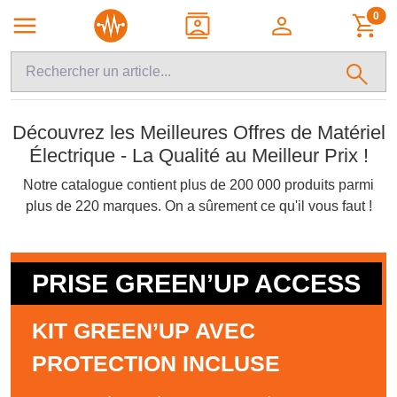
0
Découvrez les Meilleures Offres de Matériel
Électrique - La Qualité au Meilleur Prix !
Notre catalogue contient plus de 200 000 produits parmi
plus de 220 marques. On a sûrement ce qu'il vous faut !
PRISE GREEN’UP ACCESS
PROMO ÉCLAIRAGE
MICRO MODULES SOMFY
HAGER ESSENSYA, LE BON
GAINES ICTA EN
SYLVANIA
IZYMO
PRIX
KIT GREEN’UP AVEC
COURONNE 25 M
PROTECTION INCLUSE
HUBLOTS, SPOTS,
PILOTEZ PLUS FACILEMENT
RETROUVEZ L’ESSENTIEL DE